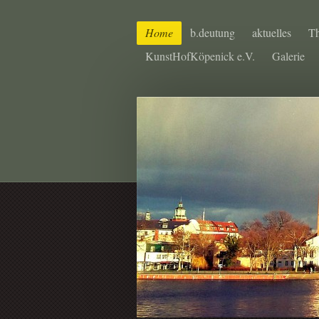
Home
b.deutung
aktuelles
Th
KunstHofKöpenick e.V.
Galerie