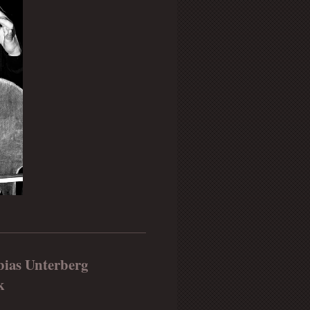
bias Unterberg
k