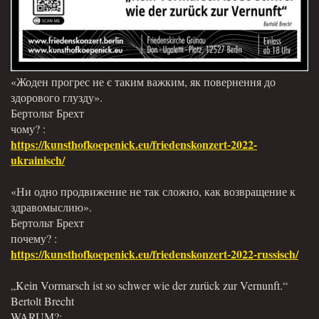
«Жоден прогрес не є таким важким, як повернення до
здорового глузду».
Бертольт Брехт
чому? :
https://kunsthofkoepenick.eu/friedenskonzert-2022-
ukrainisch/
«Ни одно продвижение не так сложно, как возвращение к
здравомыслию».
Бертольт Брехт
почему? :
https://kunsthofkoepenick.eu/friedenskonzert-2022-russisch/
„Kein Vormarsch ist so schwer wie der zurück zur Vernunft.“
Bertolt Brecht
WARUM?: