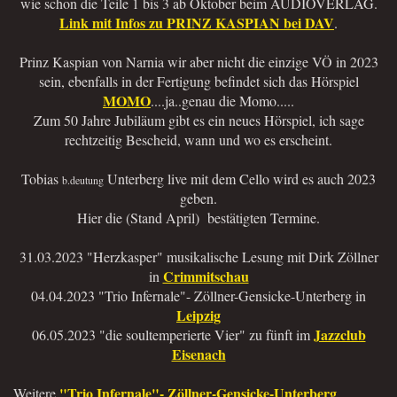
wie schon die Teile 1 bis 3 ab Oktober beim AUDIOVERLAG.
Link mit Infos zu PRINZ KASPIAN bei DAV
.
Prinz Kaspian von Narnia wir aber nicht die einzige VÖ in 2023
sein, ebenfalls in der Fertigung befindet sich das Hörspiel
MOMO
....ja..genau die Momo.....
Zum 50 Jahre Jubiläum gibt es ein neues Hörspiel, ich sage
rechtzeitig Bescheid, wann und wo es erscheint.
Tobias
Unterberg live mit dem Cello wird es auch 2023
b.deutung
geben.
Hier die (Stand April) bestätigten Termine.
31.03.2023 "Herzkasper" musikalische Lesung mit Dirk Zöllner
Crimmitschau
in
04.04.2023 "Trio Infernale"- Zöllner-Gensicke-Unterberg in
Leipzig
Jazzclub
06.05.2023 "die soultemperierte Vier" zu fünft im
Eisenach
"Trio Infernale"- Zöllner-Gensicke-Unterberg
Weitere