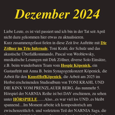
Dezember 2024
Liebe Leute, es ist viel passiert und ich bin in der Tat seit April
nicht dazu gekommen hier etwas zu aktualisieren.
Die
Kurz zusammengefasst fielen in diese Zeit live Auftritte mit
Zöllner im Trio Infernale
, Toni Krahl, der Schulz und das
akustische Überfallkommando, Pascal von Wroblewsky,
musikalische Lesungen mit Dirk Zöllner, diverse Solo Einsätze,
Hospiz Köpenick,
z.B. beim wunderbaren Team vom
ein
Gastauftritt mit Anna B. beim Synagogenkonzert Köpenick, die
KunstHofKöpenick
Arbeit für den
, die Arbeit am 2025 im
Herbst erscheinenden Studioalbum von TONI KRAHL UND
DIE KINX VOM PRENZLAUER BERG, das nunmehr 5.
Hörspiel der NARNIA Reihe ist bei DAV erschienen, zu sehen
HÖRSPIELE
unter
.......Also...es war viel los UND..es bleibt
spannend....Im Moment arbeite ich kompositorisch am
zwischenzeitlich 6. und vorletztem Teil der NARNIA Saga, die