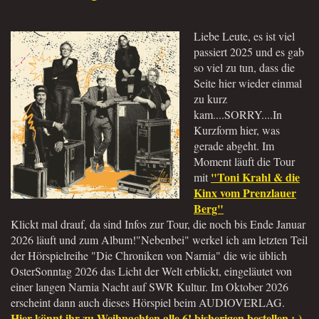
Liebe Leute, es ist viel
passiert 2025 und es gab
so viel zu tun, dass die
Seite hier wieder einmal
zu kurz
kam....SORRY....In
Kurzform hier, was
gerade abgeht. Im
Moment läuft die Tour
"Toni Krahl & die
mit
Kinx vom Prenzlauer
Berg"
Klickt mal drauf, da sind Infos zur Tour, die noch bis Ende Januar
2026 läuft und zum Album!"Nebenbei" werkel ich am letzten Teil
der Hörspielreihe "Die Chroniken von Narnia" die wie üblich
OsterSonntag 2026 das Licht der Welt erblickt, eingeläutet von
einer langen Narnia Nacht auf SWR Kultur. Im Oktober 2026
erscheint dann auch dieses Hörspiel beim AUDIOVERLAG.
Hier könnt ihr zu Weihnachten alle 6! bisherigen bestellen :-)