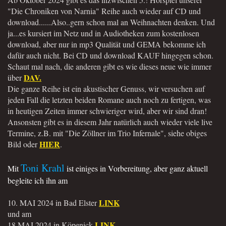
"Die Chroniken von Narnia" Reihe auch wieder auf CD und
download......Also..gern schon mal an Weihnachten denken. Und
ja...es kursiert im Netz und in Audiotheken zum kostenlosen
download, aber nur in mp3 Qualität und GEMA bekomme ich
dafür auch nicht. Bei CD und download KAUF hingegen schon.
Schaut mal nach, die anderen gibt es wie dieses neue wie immer
DAV.
über
Die ganze Reihe ist ein akustischer Genuss, wir versuchen auf
jeden Fall die letzten beiden Romane auch noch zu fertigen, was
in heutigen Zeiten immer schwieriger wird, aber wir sind dran!
Ansonsten gibt es in diesem Jahr natürlich auch wieder viele live
Termine, z.B. mit "Die Zöllner im Trio Infernale", siehe obiges
HIER
Bild oder
.
Toni Krahl
Mit
ist einiges in Vorbereitung, aber ganz aktuell
begleite ich ihn am
LINK
10. MAI 2024 in Bad Elster
und am
LINK
18.MAI 2024 in Köpenick