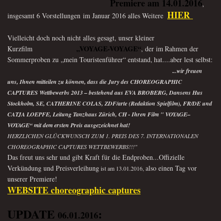
Premiere am 14.01.2016
,
HIER
insgesamt 6 Vorstellungen
im Januar 2016 alles Weitere
Vielleicht doch noch nicht alles gesagt, unser kleiner
„VOYAGE-VOYAGE“
Kurzfilm
, der im
Rahmen der
Sommerproben zu
„mein Touristenführer“
entstand,
hat....aber lest selbst:
.
..
wir freuen
uns, Ihnen mitteilen zu können, dass die Jury des CHOREOGRAPHIC
CAPTURES Wettbewerbs 2013 – bestehend aus EVA BROBERG, Dansens Hus
Stockholm, SE, CATHERINE COLAS, ZDF/arte (Redaktion Spielfilm), FR/DE und
CATJA LOEPFE, Leitung Tanzhaus Zürich, CH - Ihren Film " VOYAGE–
VOYAGE“ mit dem ersten Preis ausgezeichnet hat!
HERZLICHEN GLÜCKWUNSCH ZUM 1. PREIS DES 7. INTERNATIONALEN
CHOREOGRAPHIC CAPTURES WETTBEWERBS!!!"
Das freut uns sehr und gibt Kraft für die Endproben...Offizielle
Verkündung und Preisverleihung
also einen Tag vor
ist am 13.01.2016,
unserer Premiere!
WEBSITE choreographic captures
UPDATE
:
06.01.2016