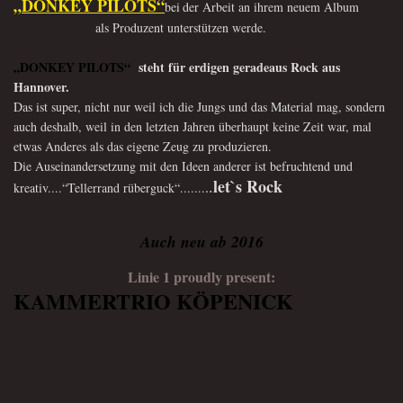
„
DONKEY PILOTS
“
bei
der Arbeit an ihrem neuem Album
als Produzent unterstützen werde.
„DONKEY PILOTS“
steht für erdigen geradeaus Rock aus
Hannover.
Das ist super, nicht nur weil ich die Jungs und das Material mag, sondern
auch deshalb, weil
in
den letzten Jahren überhaupt keine Zeit war, mal
etwas Anderes als das
eigene Zeug zu produzieren.
Die Auseinandersetzung mit den Ideen anderer ist
befruchtend und
let`s Rock
.
.
kreativ....“Tellerrand rüberguck“.......
Auch neu ab 2016
Linie 1 proudly present:
KAMMERTRIO KÖPENICK