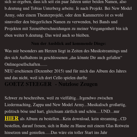
sich so ergeben, dass ich seit ein paar Jahren unter beiden Namen, also
b.deutung
und
Tobias Unterberg arbeite. Je nach Projekt. Bei New Model
Army, oder einem Theaterprojekt, oder dem Kammertrio ist es wohl
sinnvoller den bürgerlichen Namen zu verwenden, bei Bands und
Projekten mit Szeneüberschneidungen zu meiner Vergangenheit bin ich
eben weiter b.deutung. Das wird auch so bleiben.
Nun der Ausblick auf kommende Dinge:
Was mir besonders am Herzen liegt in Zeiten des Musikstreamings und
des sich Aufhaltens in geschlossenen „das könnte Dir auch gefallen“
Onlinegesellschaften......
NEU erschienen (Dezember 2015) und für mich das Album des Jahres
und das nicht, weil ich dort Cello spielen durfte
GOETZ STEEGER - Nutzlose Zeugen
Schwer zu beschreiben, weil zu vielfältig...Irgendwo zwischen
Liedermaching, Zappa und New Model Army...Musikalisch großartig,
politisch böse und hart, gleichsam zärtlich und schön....UND...nur
HIER
als Album zu bestellen...Kein download, kein streaming...CD
bestellen, darauf freuen, sich in Ruhe zu Hause mit einem Glas Rotwein
hinsetzen und genießen.....Das wäre ein toller Start ins Jahr