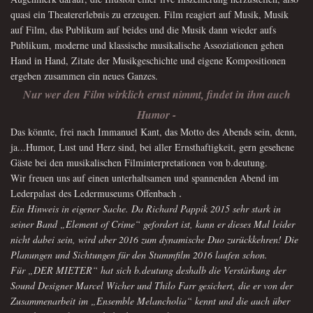
quasi ein Theatererlebnis zu erzeugen. Film reagiert auf Musik, Musik
auf Film, das Publikum auf beides und die Musik dann wieder aufs
Publikum, moderne und klassische musikalische Assoziationen gehen
Hand in Hand, Zitate der Musikgeschichte und eigene Kompositionen
ergeben zusammen ein neues Ganzes.
Nur wer den Film wirklich ernst nimmt, findet in ihm auch
Humor -
Das
könnte, frei nach Immanuel Kant, das Motto des Abends sein, denn,
ja...Humor, Lust und Herz sind, bei aller Ernsthaftigkeit, gern gesehene
Gäste bei den musikalischen Filminterpretationen von b.deutung.
Wir freuen uns auf einen unterhaltsamen und spannenden Abend im
.
Lederpalast des Ledermuseums Offenbach
Ein Hinweis in eigener Sache. Da Richard Pappik 2015 sehr stark in
seiner Band „Element of Crime“ gefordert ist, kann er dieses Mal leider
nicht dabei sein, wird aber 2016 zum dynamische Duo zurückkehren! Die
Planungen und Sichtungen für den Stummfilm 2016 laufen schon
.
Für „DER MIETER“ hat sich b.deutung deshalb die Verstärkung der
Sound Designer Marcel Wicher und Thilo Farr gesichert, die er von der
Zusammenarbeit im „Ensemble Melancholia“ kennt und die auch über