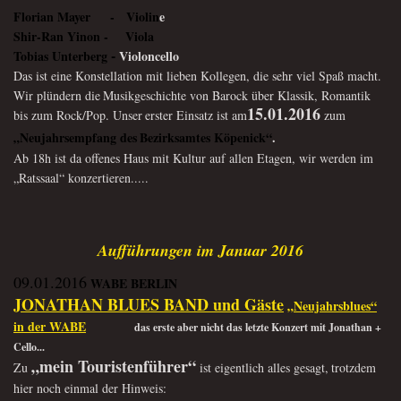
Florian Mayer
- Violin
e
Shir-Ran Yinon -
Viola
-
Tobias Unterberg
Violoncello
Das ist eine Konstellation mit lieben Kollegen, die sehr viel Spaß macht.
Wir plündern die
Musikgeschichte von Barock über Klassik, Romantik
15.01.2016
bis zum Rock/Pop. Unser
erster Einsatz ist am
zum
„Neujahrsempfang des
Bezirksamtes Köpenick“
.
Ab 18h ist da offenes Haus mit Kultur auf allen Etagen, wir werden im
„Ratssaal“
konzertieren.....
Aufführungen im Januar 2016
09.01.2016
W
ABE BERLIN
JONATHAN BLUES BAND und Gäste
„Neujahrsblues“
in der WABE
das erste aber nicht das letzte Konzert mit Jonathan +
Cello...
„mein Touristenführer“
Zu
ist eigentlich alles gesagt,
trotzdem
hier noch einmal der Hinweis: