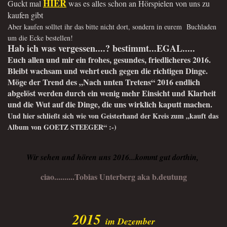
HIER
Guckt mal
was es alles schon an Hörspielen von uns zu
kaufen gibt
Aber kaufen solltet ihr das bitte nicht dort, sondern in eurem Buchladen
um die Ecke bestellen!
Hab ich was vergessen....? bestimmt...EGAL...
..
Euch allen und mir ein frohes, gesundes, friedlicheres 2016.
Bleibt wachsam und wehrt
euch gegen die richtigen Dinge.
Möge der Trend des „Nach unten Tretens“ 2016 endlich
abgelöst werden durch ein wenig
mehr Einsicht und Klarheit
und die Wut auf die Dinge, die uns wirklich kaputt machen.
Und hier schließt sich wie von Geisterhand der Kreis zum „kauft das
Album von GOETZ STEEGER“ :-)
Wir sehen und hören uns 2016...kommt gut dorthin,
ciao..........Tobias Unterberg aka b.deutung
2015
im Dezember