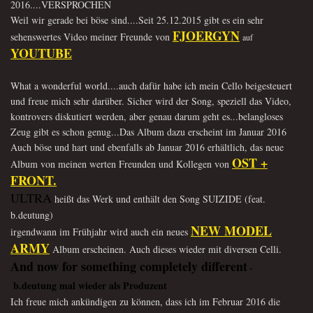
2016....VERSPROCHEN
Weil wir gerade bei böse sind....Seit 25.12.2015 gibt es ein sehr
FJOERGYN
sehenswertes Video meiner Freunde von
auf
YOUTUBE
What a wonderful world....auch dafür habe ich mein Cello beigesteuert
und freue mich sehr darüber. Sicher wird der Song, speziell das Video,
kontrovers diskutiert
werden, aber genau
darum geht es...belangloses
Zeug gibt es schon genug...Das Album dazu erscheint im Januar 2016
Auch böse und hart und ebenfalls ab Januar 2016 erhältlich, das neue
OST +
Album von meinen werten Freunden und Kollegen von
FRONT
.
ULTRA
heißt das Werk und enthält den Song SUIZIDE (feat.
b.deutung)
NEW MODEL
ir
gendwann im Frühjahr wird auch ein neues
ARMY
Album
erscheinen. Auch dieses wieder mit diversen Celli.
And now for something completely different
-
b.deutung mal wieder als Produzent
Ich freue mich ankündigen zu können, dass ich im Februar 2016 die