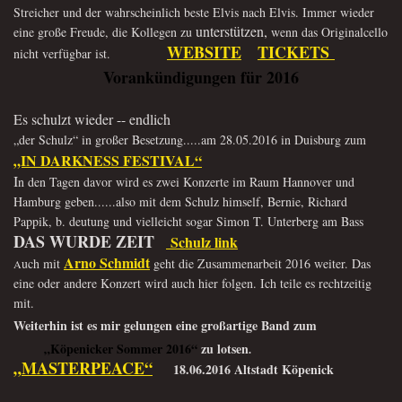
Streicher und der
wahrscheinlich beste Elvis nach Elvis. Immer wieder
unterstützen,
eine große Freude, die Kollegen zu
wenn das Originalcello
WEBSITE
TICKETS
nicht verfügbar ist.
Vorankündigungen für 2016
Es schulzt wieder -- endlich
„der Schulz“ in großer Besetzung.....
am 28.05.2016 in Duisburg zum
„IN DARKNESS FESTIVAL“
I
n den Tagen davor wird es zwei Konzerte im Raum Hannover und
Hamburg geben......also mit dem Schulz himself, Bernie, Richard
Pappik, b. deutung und vielleicht sogar Simon T. Unterberg am Bass
DAS WURDE ZEIT
Schulz link
Arno Schmidt
uch mit
geht die Zusammenarbeit 2016 weiter. Das
A
eine oder andere Konzert wird auch hier folgen. Ich teile es rechtzeitig
mit.
Weiterhin ist es mir gelungen eine großartige Band zum
„Köpenicker Sommer 2016
“
zu lotsen
.
„
MASTERPEACE“
18.06.2016 Altstadt Köpenick