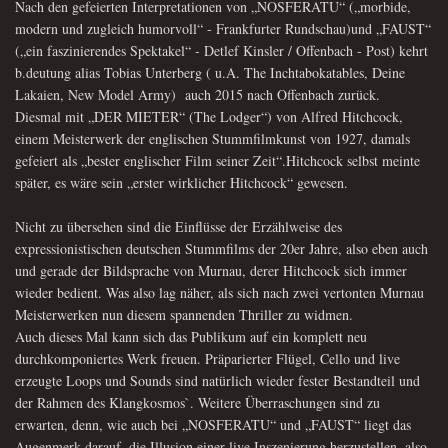
Nach den gefeierten Interpretationen von „NOSFERATU“
(„morbide,
modern und zugleich humorvoll“ - Frankfurter Rundschau)
und „FAUST“
(„ein faszinierendes Spektakel“ - Detlef Kinsler / Offenbach - Post
)
kehrt
b.deutung alias Tobias Unterberg
( u.A. The Inchtabokatab
les,
Deine
Lakaien, New Model Army)
auch 2015 nach Offenbach zurück.
Diesmal mit „DER MIETER“ (The Lodger“) von Alfred Hitchcock,
einem Meisterwerk der englischen Stummfilmkunst von 1927, damals
gefeiert als „bester englischer Film seiner Zeit“.
Hitchcock selbst meinte
später, es wäre sein „erster wirklicher Hitchcock“ gewesen.
Nicht zu übersehen sind die Einflüsse der Erzählweise des
expressionistischen deutschen Stummfilms der 20er Jahre, also eben auch
und gerade der Bildsprache von Murnau, derer Hitchcock sich immer
wieder bedient. Was also lag näher, als sich nach zwei vertonten Murnau
Meisterwerken nun diesem spannenden Thriller zu widmen.
Auch dieses Mal kann sich das Publikum auf ein komplett neu
durchkomponiertes Werk freuen. Präparierter Flügel, Cello und live
erzeugte Loops und Sounds sind natürlich wieder fester Bestandteil und
der Rahmen des Klangkosmos`. Weitere Überraschungen sind zu
erwarten, denn, wie auch bei „NOSFERATU“ und „FAUST“ liegt das
Augenmerk darauf, die Illusion einer live Inszenierung herzustellen, also