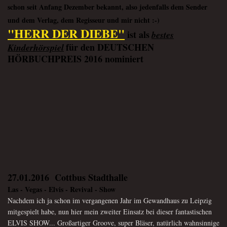
schon seit Anfang Dezember bekannt, also jedenfalls dem Sender
und dem Verlag, dem Regisseur und mir nicht :-)
"HERR DER DIEBE"
ist als
bestes
für den DEUTSCHEN
Kinderhörspiel
HÖRBUCHPREIS 2016 nominiert
27.01.2016 Cottbus Stadthalle
Las - Vegas - Elvis - Revival - Show
Nachdem ich ja schon im vergangenen Jahr im Gewandhaus zu Leipzig
mitgespielt habe, nun
hier mein zweiter Einsatz bei dieser fantastischen
ELVIS SHOW
...
Großartiger Groove, super Bläser, natürlich wahnsinnige