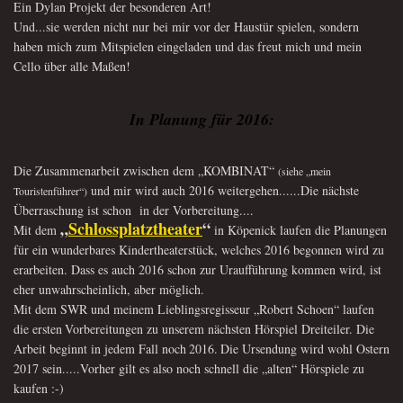
Ein Dylan Projekt der besonderen Art!
Und...sie werden nicht nur bei mir vor der Haustür spielen, sondern
haben mich zum Mitspielen eingeladen und das freut mich und mein
Cello über alle Maßen!
In Planung für 2016:
Die Zusammenarbeit zwischen dem „KOMBINAT“
(siehe „mein
und mir wird
auch 2016 weitergehen......Die nächste
Touristenführer“)
Überraschung ist schon
in der
Vorbereitung....
„
Schlossplatztheater
“
Mit dem
in Köpenick laufen die Planungen
für ein wunderbares Kindertheaterstück, welches 2016 begonnen wird zu
erarbeiten. Dass es auch 2016 schon zur Uraufführung kommen wird, ist
eher unwahrscheinlich, aber möglich.
Mit dem SWR und meinem Lieblingsregisseur „Robert Schoen“ laufen
die ersten
Vorbereitungen zu unserem nächsten Hörspiel Dreiteiler. Die
Arbeit beginnt in jedem Fall noch
2016.
Die Ursendung wird wohl Ostern
2017 sein.....Vorher gilt es also noch schnell die „alten“ Hörspiele zu
kaufen :-)